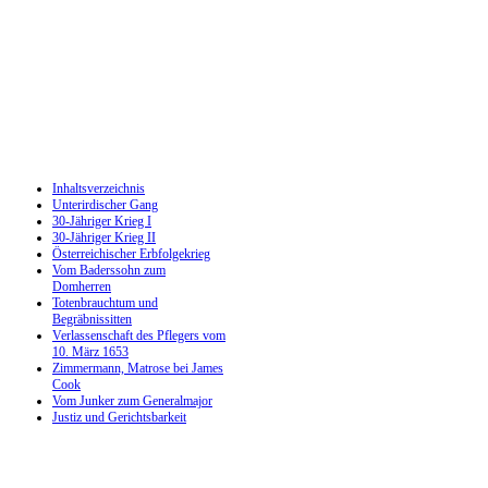
Inhaltsverzeichnis
Unterirdischer Gang
30-Jähriger Krieg I
30-Jähriger Krieg II
Österreichischer Erbfolgekrieg
Vom Baderssohn zum
Domherren
Totenbrauchtum und
Begräbnissitten
Verlassenschaft des Pflegers vom
10. März 1653
Zimmermann, Matrose bei James
Cook
Vom Junker zum Generalmajor
Justiz und Gerichtsbarkeit