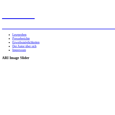
Ottenburg
Vom Leben und Sterben auf einem alten Schl
Leseproben
Presseberichte
Erwerbsmöglichkeiten
Der Autor über sich
Impressum
ARI Image Slider